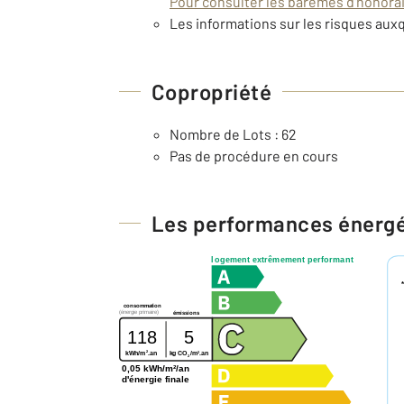
Pour consulter les barèmes d'honorair
Les informations sur les risques auxq
Copropriété
Nombre de Lots : 62
Pas de procédure en cours
Les performances énerg
logement extrêmement performant
consommation
(énergie primaire)
émissions
118
5
2
2
kg CO
/m
.an
kWh/m
.an
2
0,05 kWh/m²/an
d'énergie finale