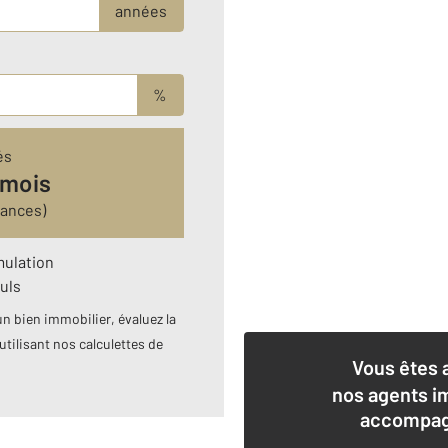
années
%
és
 mois
rances)
mulation
uls
n bien immobilier, évaluez la
utilisant nos calculettes de
Vous êtes 
nos agents i
accompagn