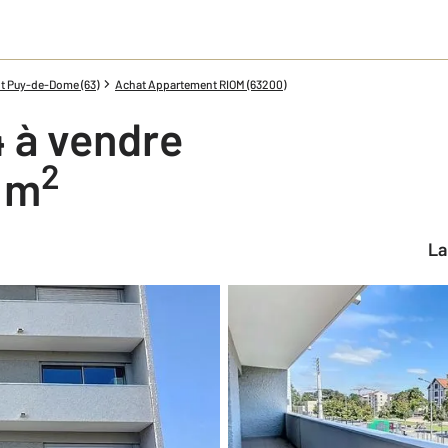
t Puy-de-Dome (63)
Achat Appartement RIOM (63200)
 à vendre
2
6 m
L