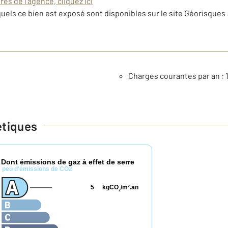
es de l'agence, cliquez ici
uels ce bien est exposé sont disponibles sur le site Géorisques 
Charges courantes par an : 1
étiques
Dont émissions de gaz à effet de serre
*
peu d'émissions de CO2
5
kgCO
/m
.an
2
2