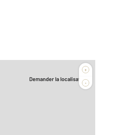
+
Demander la localisation
-
2