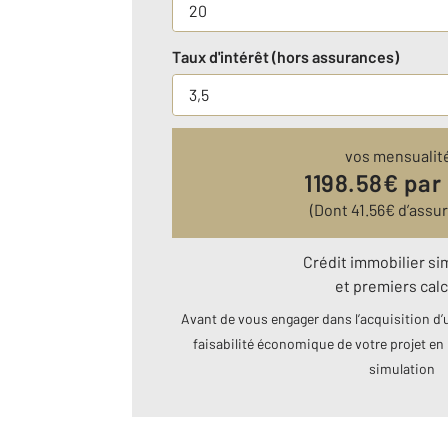
Taux d'intérêt (hors assurances)
vos mensualit
1198.58
€ par
(Dont
41.56
€ d’assu
Crédit immobilier si
et premiers calc
Avant de vous engager dans l’acquisition d’u
faisabilité économique de votre projet en 
simulation