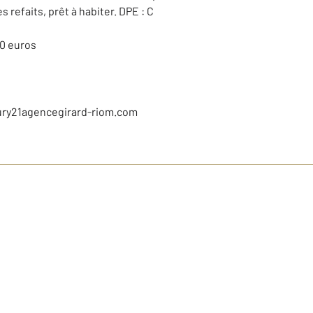
 refaits, prêt à habiter. DPE : C
00 euros
ury21agencegirard-riom.com