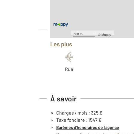
Nombre de pièces : 4
[Voir le détail]
Année construction : 1973
Équipements
500 m
©
Mappy
Les plus
Rue
À savoir
Charges / mois : 325 €
Taxe foncière : 1547 €
Barèmes d'honoraires de l'agence