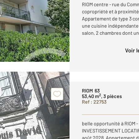
RIOM centre - rue du Comm
copropriété et à proximit
Appartement de type 3 co
une cuisine indépendante
salon, 2 chambres dont une
Voir 
RIOM 63
2
53,40 m
, 3 pièces
Ref : 22753
belle opportunité à RIOM 
INVESTISSEMENT LOCATIF a
août 2028. Appartement de