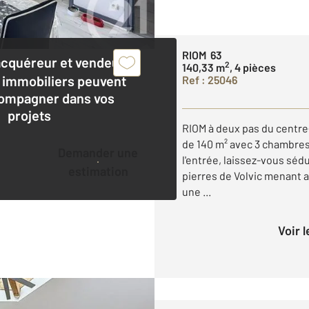
RIOM 63
acquéreur et vendeur,
2
140,33 m
, 4 pièces
 immobiliers peuvent
Ref : 25046
ompagner dans vos
projets
RIOM à deux pas du centre
de 140 m² avec 3 chambres
Demander une
l'entrée, laissez-vous séd
estimation
pierres de Volvic menant 
une ...
Voir 