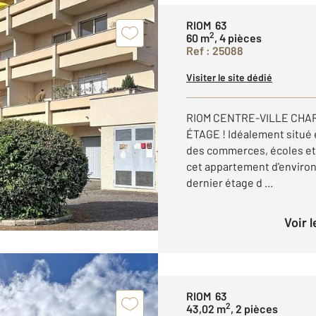
RIOM 63
2
60 m
, 4 pièces
Ref : 25088
Visiter le site dédié
RIOM CENTRE-VILLE CHA
ÉTAGE ! Idéalement situé 
des commerces, écoles et
cet appartement d'environ 
dernier étage d ...
Voir 
RIOM 63
2
43,02 m
, 2 pièces