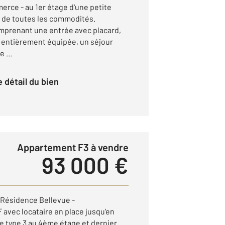
erce - au 1er étage d'une petite
é de toutes les commodités.
mprenant une entrée avec placard,
 entièrement équipée, un séjour
 ...
le détail du bien
Appartement F3 à vendre
93 000 €
- Résidence Bellevue -
vec locataire en place jusqu'en
 type 3 au 4ème étage et dernier