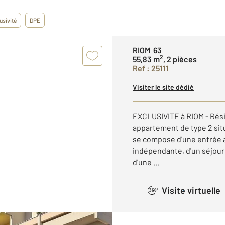
usivité
DPE
RIOM 63
2
55,83 m
, 2 pièces
Ref : 25111
Visiter le site dédié
EXCLUSIVITE à RIOM - Rési
appartement de type 2 sit
se compose d'une entrée a
indépendante, d'un séjour
d'une ...
Visite virtuelle
360°