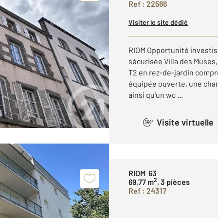
Ref : 22566
Visiter le site dédié
RIOM Opportunité investiss
sécurisée Villa des Muses
T2 en rez-de-jardin compr
équipée ouverte, une cham
ainsi qu'un wc ...
Visite virtuelle
360°
RIOM 63
2
69,77 m
, 3 pièces
Ref : 24317