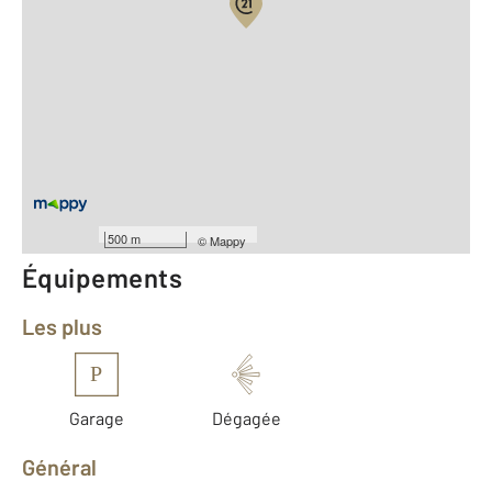
Vue globale
2
Surface totale : 91 m
2
Surface habitable : 91 m
Type d'appartement : F4
ème
Étage : 3
Nombre de pièces : 4
[Voir le détail]
Année construction : 2002
500 m
©
Mappy
Équipements
Les plus
P
Garage
Dégagée
Général