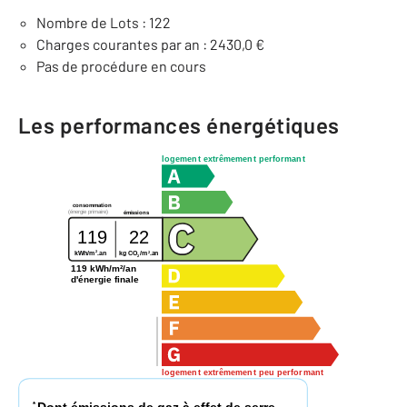
Nombre de Lots : 122
Charges courantes par an : 2430,0 €
Pas de procédure en cours
Les performances énergétiques
logement extrêmement performant
consommation
(énergie primaire)
émissions
119
22
2
2
kg CO
/m
.an
kWh/m
.an
2
119 kWh/m²/an
d'énergie finale
logement extrêmement peu performant
Dont émissions de gaz à effet de serre
*