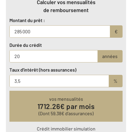
Calculer vos mensualités
de remboursement
Montant du prêt :
€
Durée du crédit
années
Taux d'intérêt (hors assurances)
%
vos mensualités
1712.26
€ par mois
(Dont
59.38
€ d’assurances)
Crédit immobilier simulation