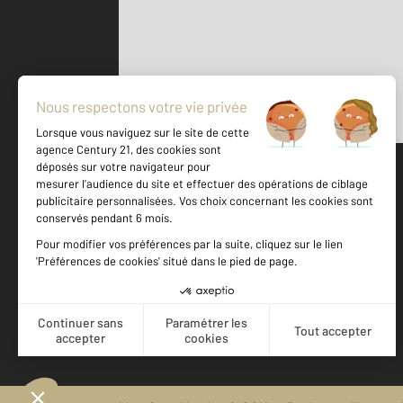
Parlons de vous, parlons biens
500 m
©
Mappy
Votre agence est notée
Achat
Location
Vente
Gestion
9,3
/
10
9,5/10