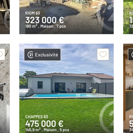
RIOM 63
R
323 000 €
2
180 m
, Maison
, 7 pcs
7
Exclusivité
CHAPPES 63
R
475 000 €
2
145,9 m
, Maison
, 5 pcs
3