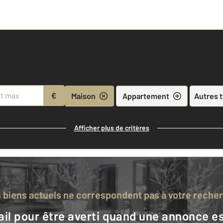
€
Maison
Appartement
Autres 
Afficher plus de critères
s biens actuels ne correspondent pas à votre reche