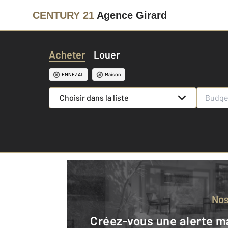
CENTURY 21
Agence Girard
Acheter
Louer
ENNEZAT
Maison
Choisir dans la liste
No
Créez-vous une alerte mail pour être averti quand une annonce est en ligne et consultez la