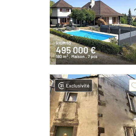
RIOM 63
495 000 €
2
180 m
, Maison
, 7 pcs
Exclusivité