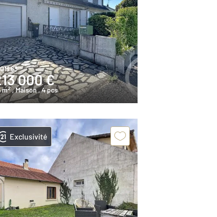
IOM 63
213 000 €
2
5 m
, Maison
, 4 pcs
Exclusivité