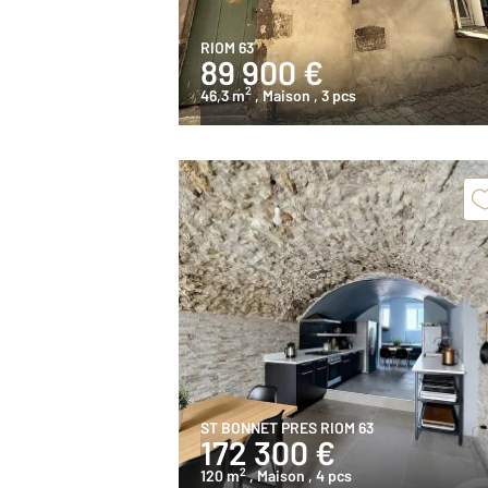
RIOM 63
89 900 €
2
46,3 m
, Maison
, 3 pcs
ST BONNET PRES RIOM 63
172 300 €
2
120 m
, Maison
, 4 pcs