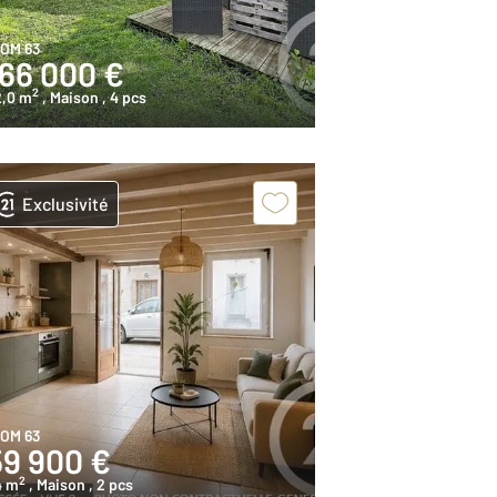
IOM 63
166 000 €
2
2,0 m
, Maison
, 4 pcs
Exclusivité
IOM 63
59 900 €
2
4 m
, Maison
, 2 pcs