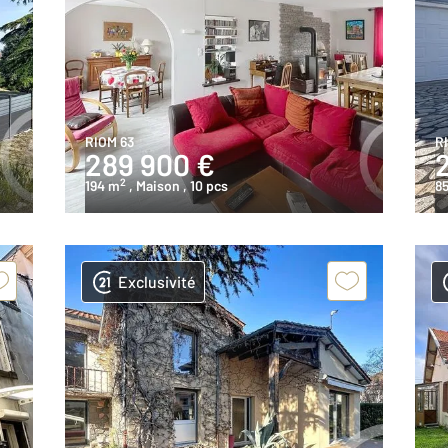
RIOM 63
R
289 900 €
2
194 m
, Maison
, 10 pcs
8
Exclusivité