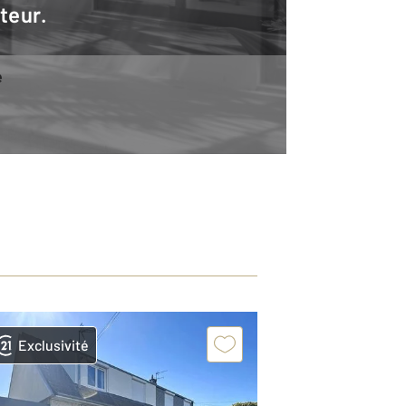
teur.
e
Exclusivité