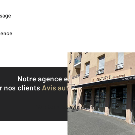
ssage
agence
Notre agence est notée
9,3/10
r nos clients
Avis authentifiés par Qualite
Voir tous les avis clients