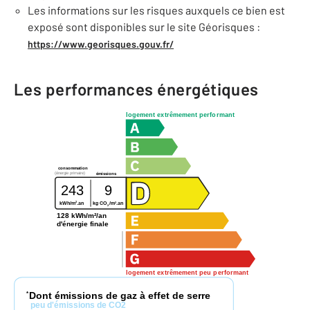
Les informations sur les risques auxquels ce bien est
exposé sont disponibles sur le site Géorisques :
https://www.georisques.gouv.fr/
Les performances énergétiques
logement extrêmement performant
consommation
(énergie primaire)
émissions
243
9
2
2
kWh/m
.an
kg CO
/m
.an
2
128 kWh/m²/an
d'énergie finale
logement extrêmement peu performant
Dont émissions de gaz à effet de serre
*
peu d'émissions de CO2