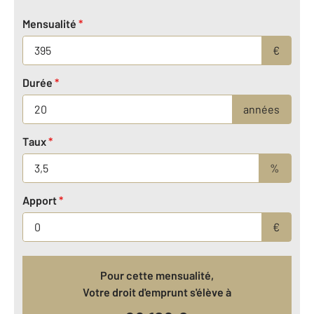
Mensualité
*
€
Durée
*
années
Taux
*
%
Apport
*
€
Pour cette mensualité,
Votre droit d'emprunt s'élève à