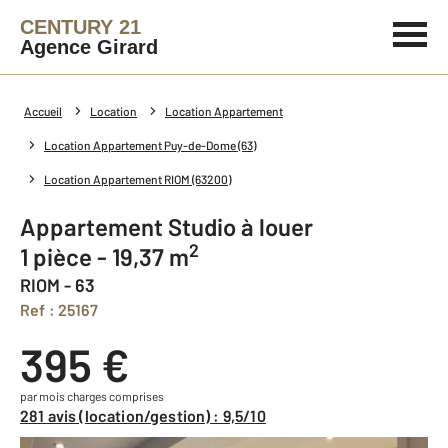
CENTURY 21
Agence Girard
Accueil
Location
Location Appartement
Location Appartement Puy-de-Dome (63)
Location Appartement RIOM (63200)
Appartement Studio à louer
2
1 pièce - 19,37 m
RIOM - 63
Ref : 25167
395 €
par mois charges comprises
281 avis (location/gestion) : 9,5/10