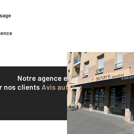
ssage
agence
Notre agence est notée
9,3/10
r nos clients
Avis authentifiés par Qualite
Voir tous les avis clients