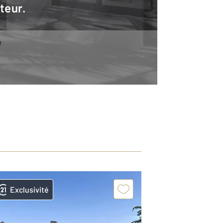
teur.
e
Exclusivité