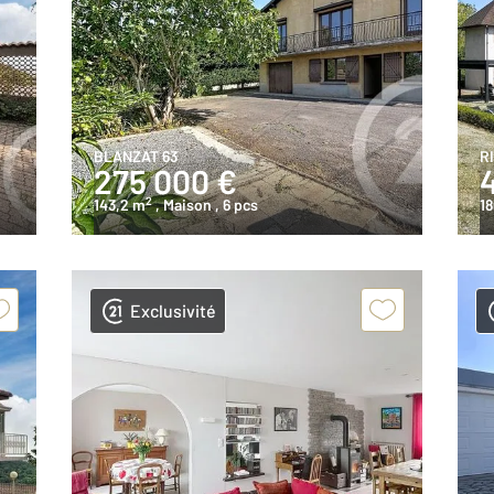
BLANZAT 63
R
275 000 €
2
143,2 m
, Maison
, 6 pcs
1
Exclusivité