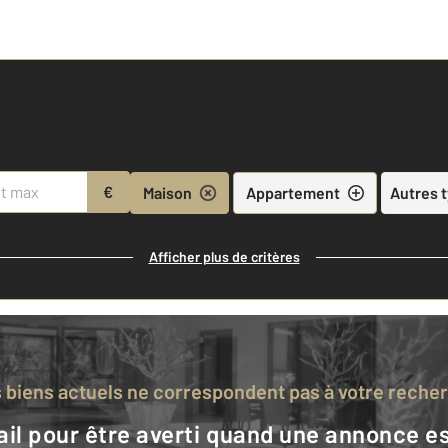
€
Maison
Appartement
Autres 
Afficher plus de critères
s biens actuels ne correspondent pas à votre reche