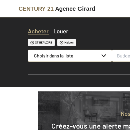
CENTURY 21
Agence Girard
Acheter
Louer
ST BEAUZIRE
Maison
Choisir dans la liste
No
Créez-vous une alerte mail pour être averti quand une annonce est en ligne et consultez la