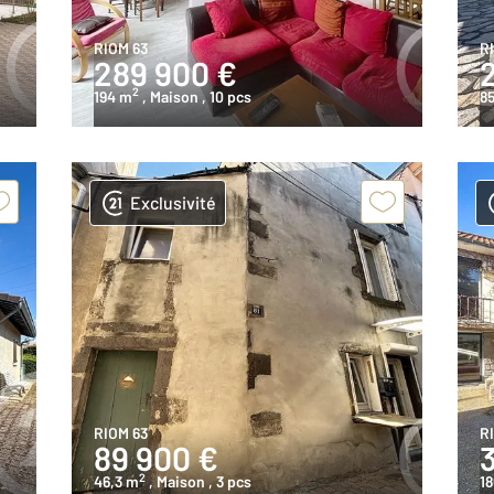
RIOM 63
R
289 900 €
2
194 m
, Maison
, 10 pcs
8
Exclusivité
RIOM 63
R
89 900 €
2
46,3 m
, Maison
, 3 pcs
1