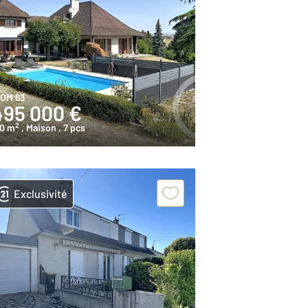
IOM 63
495 000 €
2
80 m
, Maison
, 7 pcs
Exclusivité