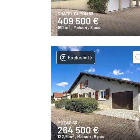
CHATEL GUYON 63
409 500 €
2
160 m
, Maison
, 8 pcs
Exclusivité
MOZAC 63
264 500 €
2
122,5 m
, Maison
, 5 pcs