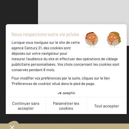
Parlons de vous, parlons biens
500 m
©
Mappy
Votre agence est notée
Achat
Location
Vente
Gestion
9,3
/
10
9,5/10