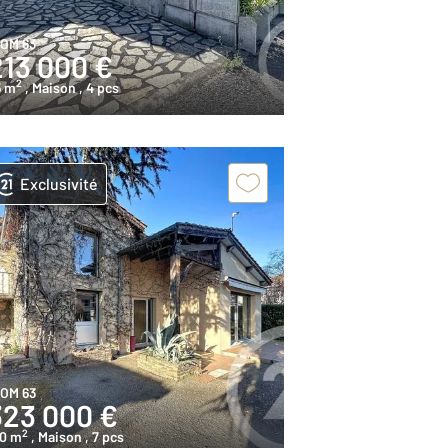
IOM 63
213 000 €
2
5 m
, Maison
, 4 pcs
Exclusivité
IOM 63
323 000 €
2
80 m
, Maison
, 7 pcs