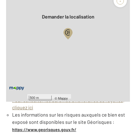
-
Demander la localisation
Vue globale
2
Surface totale : 135 m
À savoir
Taxe foncière : 1685 €
Barèmes d'honoraires de l'agence
500 m
©
Mappy
Pour consulter les barèmes d'honoraires de l'agence,
cliquez ici
Les informations sur les risques auxquels ce bien est
exposé sont disponibles sur le site Géorisques :
https://www.georisques.gouv.fr/