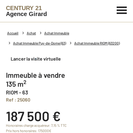
CENTURY 21
Agence Girard
Accueil
Achat
Achat Immeuble
Achat Immeuble Puy-de-Dome (63)
Achat Immeuble RIOM (63200)
Lancer la visite virtuelle
Immeuble à vendre
2
135 m
RIOM - 63
Ref : 25060
187 500 €
Honoraires charge acquéreur: 7,15 % TTC
Prix hors honoraires: 175000€