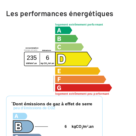
Les performances énergétiques
logement extrêmement performant
consommation
(énergie primaire)
émissions
235
6
2
2
kWh/m
.an
kg CO
/m
.an
2
logement extrêmement peu performant
Dont émissions de gaz à effet de serre
*
peu d'émissions de CO2
6
kgCO
/m
.an
2
2