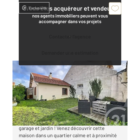
Vous êtes acquéreur et vendeur,
Exclusivité
nos agents immobiliers peuvent vous
accompagner dans vos projets
Contacter l'agence
Demander une estimation
RIOM 63
2
71,96 m
, 4 pièces
Ref : 24792
Maison à vendre
166 000 €
EXCLUSIVITE à RIOM, maison 3 chambres, avec
garage et jardin ! Venez découvrir cette
maison dans un quartier calme et à proximité