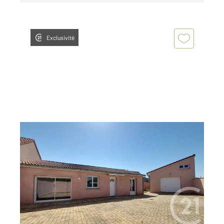
Exclusivité
RIOM 63
2
81,67 m
, 5 pièces
Ref : 24141
Maison à vendre
269 900 €
Visiter le site dédié