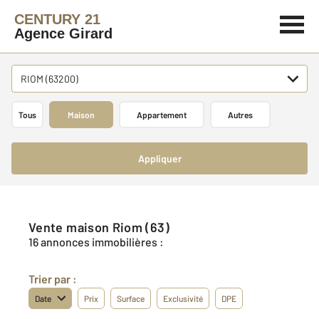
CENTURY 21
Agence Girard
RIOM (63200)
Tous
Maison
Appartement
Autres
Appliquer
Vente maison Riom (63)
16 annonces immobilières :
Trier par :
Date
Prix
Surface
Exclusivité
DPE