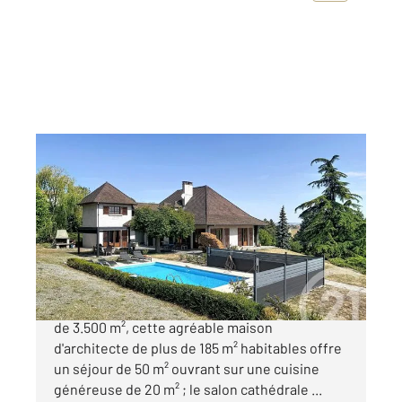
RIOM 63
2
180 m
, 7 pièces
Ref : 25169
Maison à vendre
495 000 €
Entre Riom et Clermont sur un terrain arboré
de 3.500 m², cette agréable maison
d'architecte de plus de 185 m² habitables offre
un séjour de 50 m² ouvrant sur une cuisine
généreuse de 20 m² ; le salon cathédrale ...