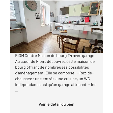
RIOM 63
2
80,87 m
, 4 pièces
Ref : 24638
Maison à vendre
129 000 €
Visiter le site dédié
RIOM Centre Maison de bourg T4 avec garage
Au cœur de Riom, découvrez cette maison de
bourg offrant de nombreuses possibilités
d'aménagement. Elle se compose : - Rez-de-
chaussée : une entrée, une cuisine, un WC
indépendant ainsi qu'un garage attenant. - 1er
...
Voir le détail du bien