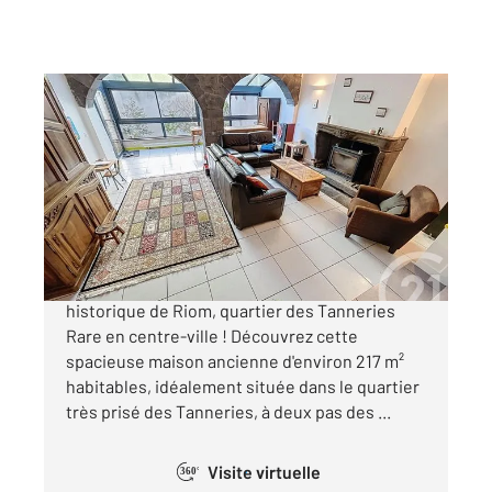
RIOM 63
2
217,40 m
, 6 pièces
Ref : 24498
Maison à vendre
386 000 €
RIOM - Maison de caractère au cœur du centre
historique de Riom, quartier des Tanneries
Rare en centre-ville ! Découvrez cette
spacieuse maison ancienne d'environ 217 m²
habitables, idéalement située dans le quartier
très prisé des Tanneries, à deux pas des ...
Visite virtuelle
360°