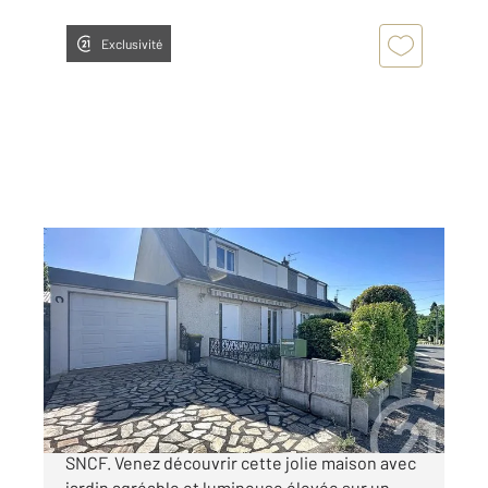
Exclusivité
RIOM 63
2
85 m
, 4 pièces
Ref : 20631
Maison à vendre
213 000 €
EXCLUSIVITE RIOM - 5 min à pied de la Gare
SNCF. Venez découvrir cette jolie maison avec
jardin agréable et lumineuse élevée sur un