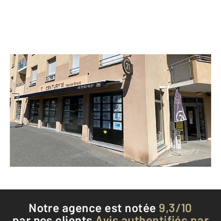
CENTURY 21 Agence Girard
7 bis boulevard de la Liberté
RIOM - 63200
Envoyer un message
Téléphoner à l'agence
Notre agence est notée
9,3/10
par nos clients
Avis authentifiés par