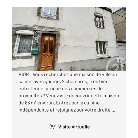
RIOM 63
2
82,68 m
, 4 pièces
Ref : 23374
Maison à vendre
149 900 €
Visiter le site dédié
RIOM : Vous recherchez une maison de ville au
calme, avec garage, 2 chambres, très bien
entretenue, proche des commerces de
proximités ? Venez vite découvrir cette maison
de 83 m² environ. Entrez par la cuisine
indépendante et rejoignez sur votre droite ...
Visite virtuelle
360°