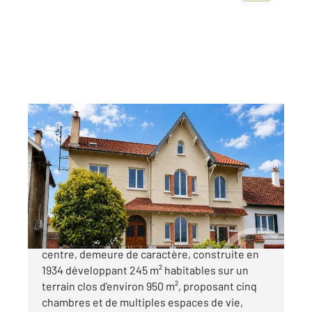
RIOM 63
2
245 m
, 8 pièces
Ref : 23718
Maison à vendre
450 000 €
RIOM Maison GALINAT à quelques minutes du
centre, demeure de caractère, construite en
1934 développant 245 m² habitables sur un
terrain clos d'environ 950 m², proposant cinq
chambres et de multiples espaces de vie,