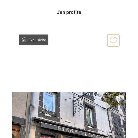
J'en profite
Exclusivité
RIOM 63
2
135 m
, 5 pièces
Ref : 25204
Maison à vendre
187 500 €