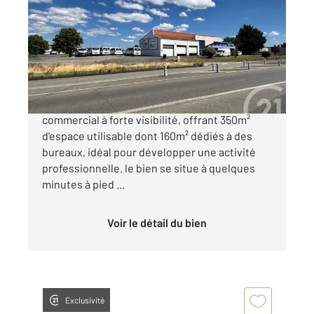
160 m
, 7 pièces
Ref : 16807
Maison à vendre
525 000 €
À Riom (63200), ce local s'inscrit sur un axe
commercial à forte visibilité, offrant 350m²
d'espace utilisable dont 160m² dédiés à des
bureaux, idéal pour développer une activité
professionnelle. le bien se situe à quelques
minutes à pied ...
Voir le détail du bien
Exclusivité