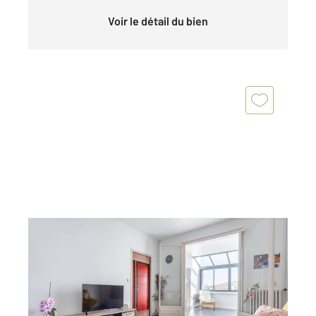
Voir le détail du bien
RIOM 63
2
197 m
, 8 pièces
Ref : 24419
Maison à vendre
386 000 €