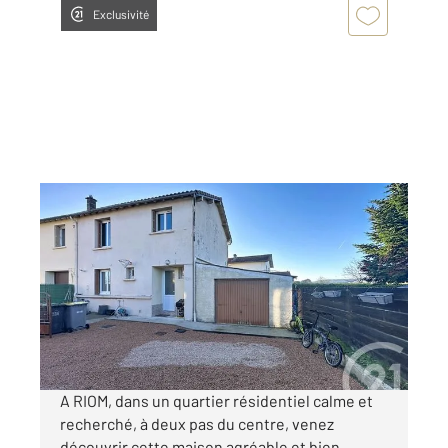
Exclusivité
RIOM 63
2
74,31 m
, 5 pièces
Ref : 24110
Maison à vendre
219 000 €
Visiter le site dédié
A RIOM, dans un quartier résidentiel calme et
recherché, à deux pas du centre, venez
découvrir cette maison agréable et bien