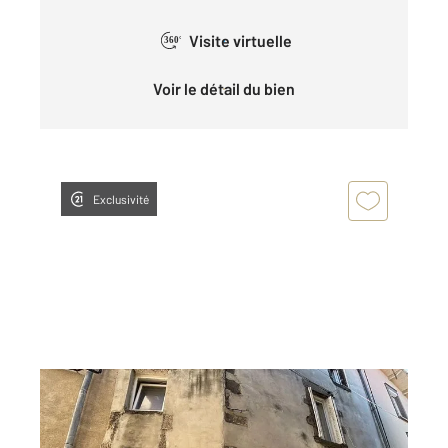
Visite virtuelle
360°
Voir le détail du bien
Exclusivité
RIOM 63
2
46,25 m
, 3 pièces
Ref : 25134