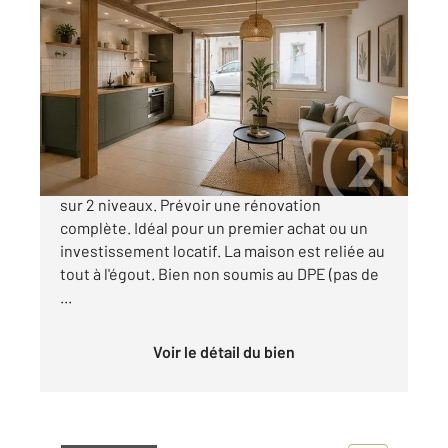
RIOM 63
2
34 m
, 2 pièces
Ref : 24735
Maison à vendre
59 900 €
RIOM, maison à rénover d'environ 34m² répartis
sur 2 niveaux. Prévoir une rénovation
complète. Idéal pour un premier achat ou un
investissement locatif. La maison est reliée au
tout à l'égout. Bien non soumis au DPE (pas de
...
Voir le détail du bien