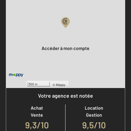
Parlons de vous, parlons biens
Votre compte :
Accéder à mon compte
500 m
©
Mappy
Votre agence est notée
Achat
Location
Vente
Gestion
9,3
/
10
9,5/10