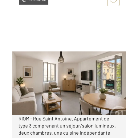
RIOM 63
2
66,81 m
, 3 pièces
Ref : 25074
Appartement F3 à louer
585 €
par mois charges comprises
RIOM - Rue Saint Antoine. Appartement de
type 3 comprenant un séjour/salon lumineux,
deux chambres, une cuisine indépendante