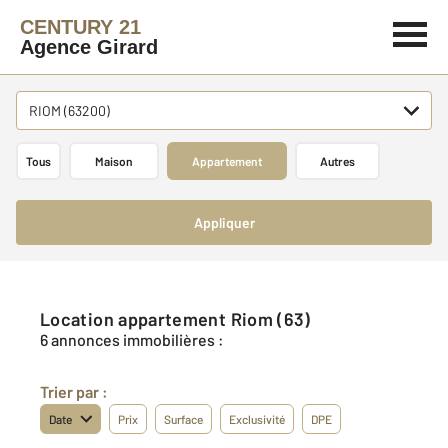
CENTURY 21
Agence Girard
RIOM (63200)
Tous
Maison
Appartement
Autres
Appliquer
Location appartement Riom (63)
6 annonces immobilières :
Trier par :
Date
Prix
Surface
Exclusivité
DPE