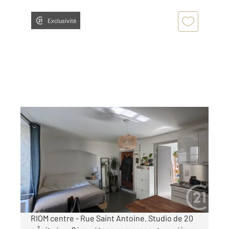
Exclusivité
RIOM 63
2
20,65 m
, 1 pièce
Ref : 25238
Appartement Studio à louer
252 €
par mois charges comprises
RIOM centre - Rue Saint Antoine. Studio de 20