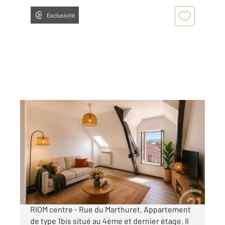
Exclusivité
RIOM 63
2
40,77 m
, 3 pièces
Ref : 25119
Appartement F3 à louer
532 €
par mois charges comprises
RIOM centre - Rue du Marthuret. Appartement
de type 1bis situé au 4ème et dernier étage. Il