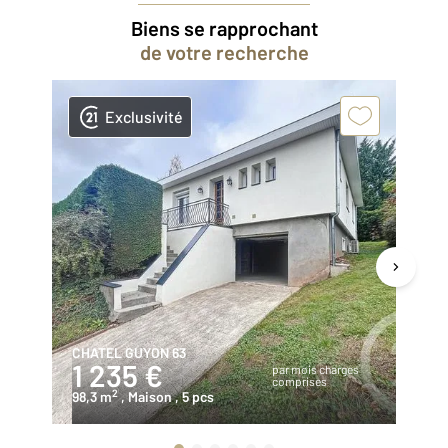
Biens se rapprochant
de votre recherche
Exclusivité
CHATEL GUYON 63
CH
1 235 €
7
par mois charges
comprises
2
98,3 m
, Maison
, 5 pcs
80