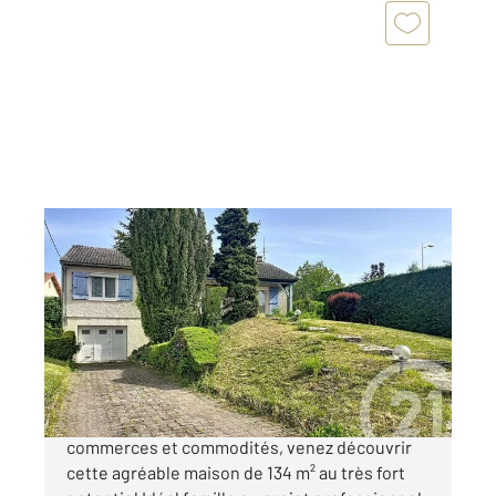
MOZAC 63
2
134 m
, 7 pièces
Ref : 25025
Maison à vendre
269 900 €
A MOZAC, à proximité immédiate des écoles,
commerces et commodités, venez découvrir
cette agréable maison de 134 m² au très fort