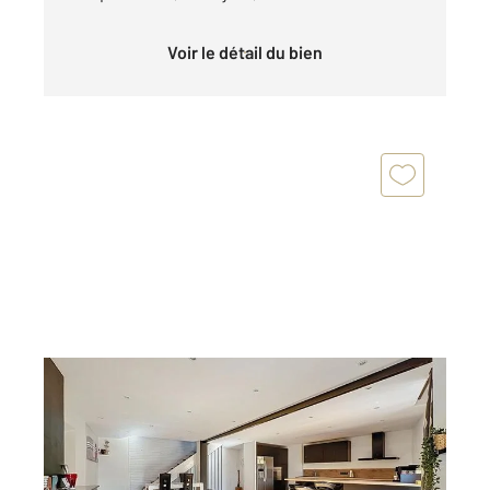
Voir le détail du bien
MOZAC 63
2
200 m
, 7 pièces
Ref : 25131
Maison à vendre