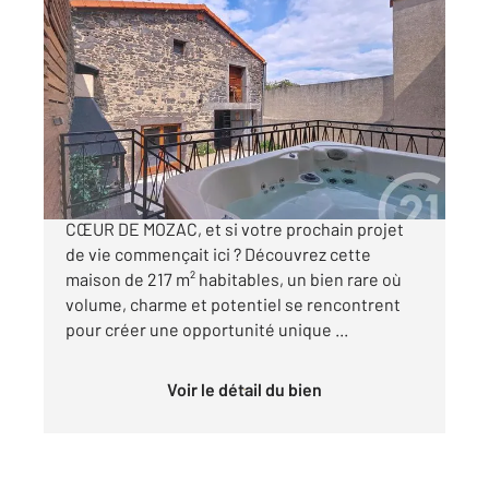
MOZAC 63
2
217,30 m
, 7 pièces
Ref : 25090
Maison à vendre
279 000 €
MAISON DE CARACTÈRE POTENTIEL XXL AU
CŒUR DE MOZAC, et si votre prochain projet
de vie commençait ici ? Découvrez cette
maison de 217 m² habitables, un bien rare où
volume, charme et potentiel se rencontrent
pour créer une opportunité unique ...
Voir le détail du bien