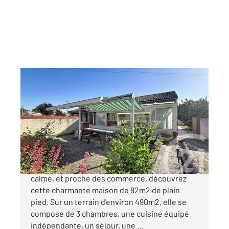
MOZAC 63
2
82,60 m
, 4 pièces
Ref : 25067
Maison à vendre
254 000 €
A MOZAC, située dans un quartier résidentiel
calme, et proche des commerce, découvrez
cette charmante maison de 82m2 de plain
pied. Sur un terrain d'environ 490m2, elle se
compose de 3 chambres, une cuisine équipé
indépendante, un séjour, une ...