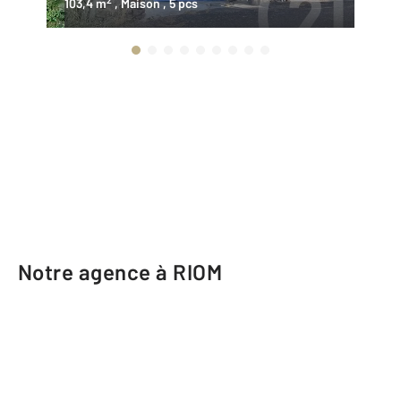
103,4 m
, Maison
, 5 pcs
18
Notre agence à RIOM