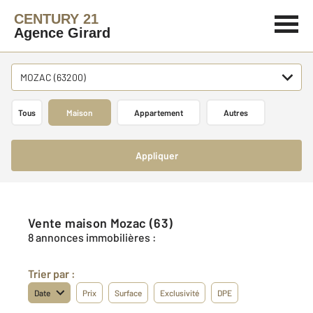
CENTURY 21
Agence Girard
MOZAC (63200)
Tous
Maison
Appartement
Autres
Appliquer
Vente maison Mozac (63)
8 annonces immobilières :
Trier par :
Date
Prix
Surface
Exclusivité
DPE