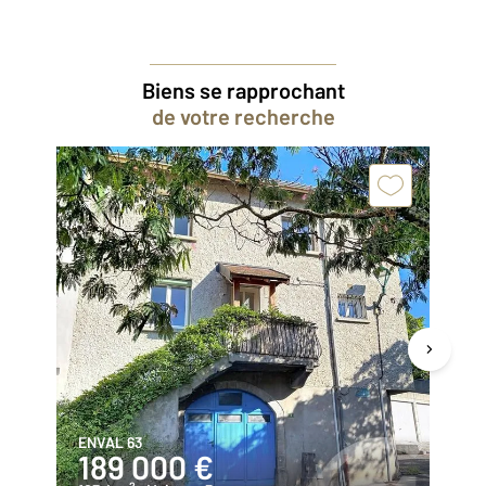
Biens se rapprochant
de votre recherche
ENVAL 63
CH
189 000 €
3
2