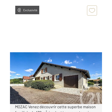
Exclusivité
MOZAC 63
2
122,47 m
, 5 pièces
Ref : 25099
Maison à vendre
264 500 €
Visiter le site dédié
MOZAC Venez découvrir cette superbe maison