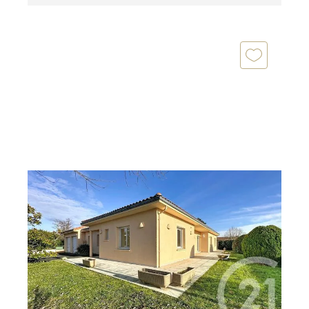
MOZAC 63
2
219 m
, 6 pièces
Ref : 24519
Maison à vendre
449 000 €
MOZAC Spacieuse maison de plain-pied de 219