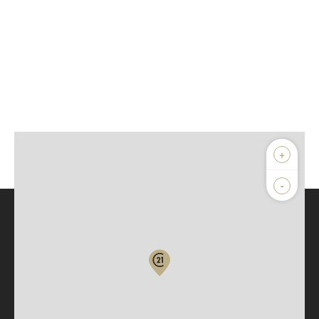
+
-
Parlons de vous, parlons biens
Votre compte :