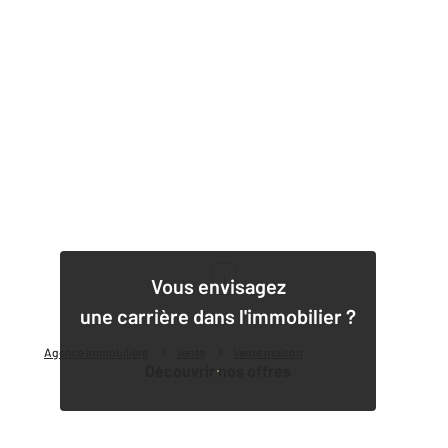
1
Vous envisagez
une carrière dans l'immobilier ?
Agence immobilière
Vente
Vente maison
Découvrir nos offres