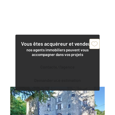
Vous êtes acquéreur et vendeur,
nos agents immobiliers peuvent vous
accompagner dans vos projets
Contacter l'agence
Demander une estimation
MOZAC 63
2
408,60 m
, 8 pièces
Ref : 25127
Maison à vendre