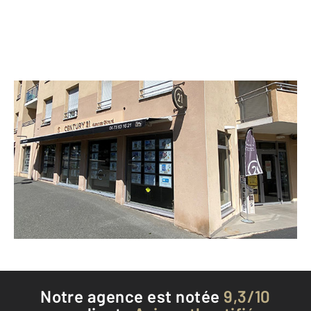
CENTURY 21 Agence Girard
7 bis boulevard de la Liberté
RIOM - 63200
Envoyer un message
Téléphoner à l'agence
Notre agence est notée
9,3/10