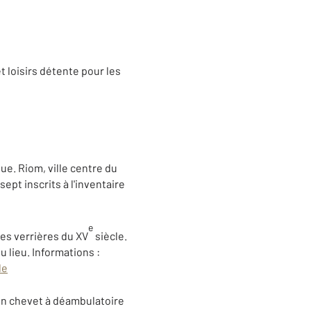
t loisirs détente pour les
que. Riom, ville centre du
ept inscrits à l'inventaire
e
ses verrières du XV
siècle.
 lieu. Informations :
le
on chevet à déambulatoire