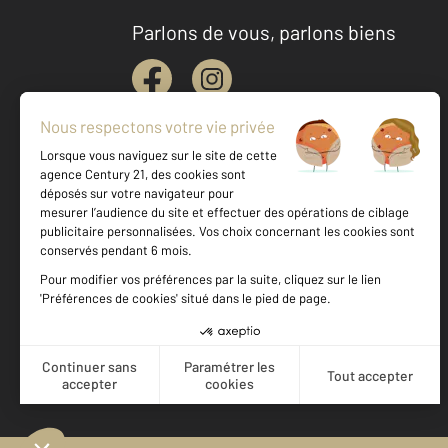
Parlons de vous, parlons biens
Votre agence est notée
Achat
Location
Vente
Gestion
9,3
/
10
9,5/10