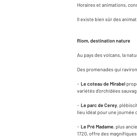
Horaires et animations, con
Il existe bien sûr des anima
Riom, destination nature
Au pays des volcans, la natur
Des promenades qui raviront
-
Le coteau de Mirabel
propo
variétés d'orchidées sauvage
-
Le parc de Cerey
, plébisc
lieu idéal pour une journée
-
Le Pré Madame
, plus anci
1720, offre des magnifiques