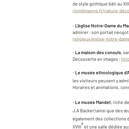
de style gothique bâti au XIII
riomlimagne.fr/nature-deco
-
L'église Notre-Dame du Ma
admirer : son portail néogot
religieux/eglise-notre-da
-
La maison des consuls
, sa
Découverte en images :
htt
-
Le musée ethnologique d'
les visiteurs peuvent y admi
Horaires et animations, con
-
Le musée Mandet
, riche 
J.A Backer) ainsi que des œu
également des collections d’o
e
XVIII
et une salle dédiée au