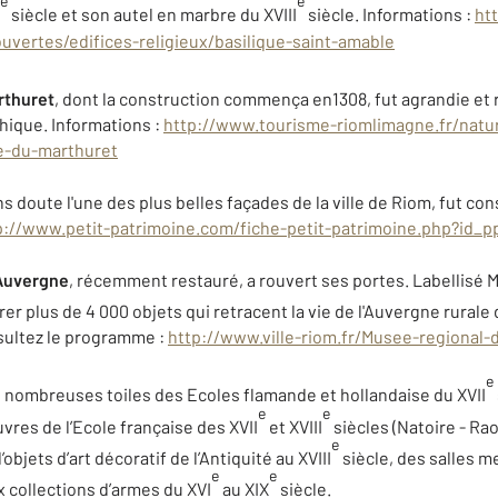
e
e
siècle et son autel en marbre du XVIII
siècle. Informations :
ht
uvertes/edifices-religieux/basilique-saint-amable
rthuret
, dont la construction commença en1308, fut agrandie et 
hique. Informations :
http://www.tourisme-riomlimagne.fr/natu
me-du-marthuret
ns doute l'une des plus belles façades de la ville de Riom, fut con
p://www.petit-patrimoine.com/fiche-petit-patrimoine.php?id_
Auvergne
, récemment restauré, a rouvert ses portes. Labellisé 
rer plus de 4 000 objets qui retracent la vie de l'Auvergne rurale 
sultez le programme :
http://www.ville-riom.fr/Musee-regional
e
de nombreuses toiles des Ecoles flamande et hollandaise du XVII
e
e
vres de l’Ecole française des XVII
et XVIII
siècles (Natoire - Ra
e
bjets d’art décoratif de l’Antiquité au XVIII
siècle, des salles m
e
e
x collections d’armes du XVI
au XIX
siècle.