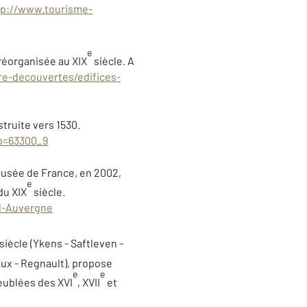
tp://www.tourisme-
e
réorganisée au XIX
siècle. A
re-decouvertes/edifices-
struite vers 1530.
pp=63300_9
Musée de France, en 2002,
e
du XIX
siècle.
-d-Auvergne
siècle (Ykens - Saftleven -
oux - Regnault), propose
e
e
eublées des XVI
, XVII
et