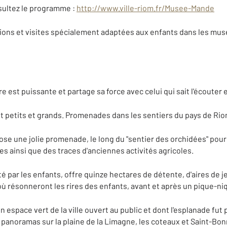
sultez le programme :
http://www.ville-riom.fr/Musee-Mande
tions et visites spécialement adaptées aux enfants dans les musée
e est puissante et partage sa force avec celui qui sait l'écouter e
 petits et grands. Promenades dans les sentiers du pays de Rio
se une jolie promenade, le long du "sentier des orchidées" po
s ainsi que des traces d'anciennes activités agricoles.
ité par les enfants, offre quinze hectares de détente, d'aires de j
 où résonneront les rires des enfants, avant et après un pique-n
en espace vert de la ville ouvert au public et dont l'esplanade fu
 panoramas sur la plaine de la Limagne, les coteaux et Saint-Bo